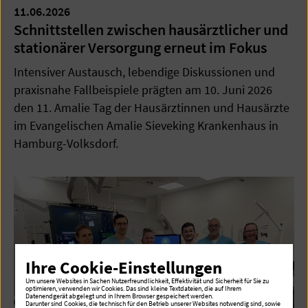
11.06.2026
Schnittstellen zwischen hausärztlicher und
stationärer Versorgung erneut im Fokus
Intensiver Austausch, lebendige Diskussionen und
praxisnahe Fallbeispiele prägten am 10. Juni 2026
den 11. Amalie Tag der Hausärztinnen und Hausärzte
im Evangelischen Amalie Sieveking Krankenhaus in
Hamburg-Volksdorf.
Ihre Cookie-Einstellungen
Um unsere Websites in Sachen Nutzerfreundlichkeit, Effektivität und Sicherheit für Sie zu
optimieren, verwenden wir Cookies. Das sind kleine Textdateien, die auf Ihrem
Datenendgerät abgelegt und in Ihrem Browser gespeichert werden.
Darunter sind Cookies, die technisch für den Betrieb unserer Websites notwendig sind, sowie