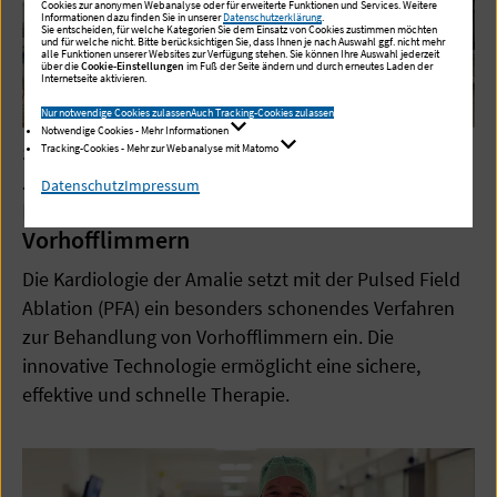
Cookies zur anonymen Webanalyse oder für erweiterte Funktionen und Services. Weitere
Informationen dazu finden Sie in unserer
Datenschutzerklärung
.
Sie entscheiden, für welche Kategorien Sie dem Einsatz von Cookies zustimmen möchten
und für welche nicht. Bitte berücksichtigen Sie, dass Ihnen je nach Auswahl ggf. nicht mehr
alle Funktionen unserer Websites zur Verfügung stehen. Sie können Ihre Auswahl jederzeit
über die
Cookie-Einstellungen
im Fuß der Seite ändern und durch erneutes Laden der
Internetseite aktivieren.
Nur notwendige Cookies zulassen
Auch Tracking-Cookies zulassen
Notwendige Cookies - Mehr Informationen
10.06.2026
Tracking-Cookies - Mehr zur Webanalyse mit Matomo
Jetzt im Amalie: Schonendes Verfahren der
Datenschutz
Impressum
Pulsed Field Ablation zur Behandlung von
Vorhofflimmern
Die Kardiologie der Amalie setzt mit der Pulsed Field
Ablation (PFA) ein besonders schonendes Verfahren
zur Behandlung von Vorhofflimmern ein. Die
innovative Technologie ermöglicht eine sichere,
effektive und schnelle Therapie.