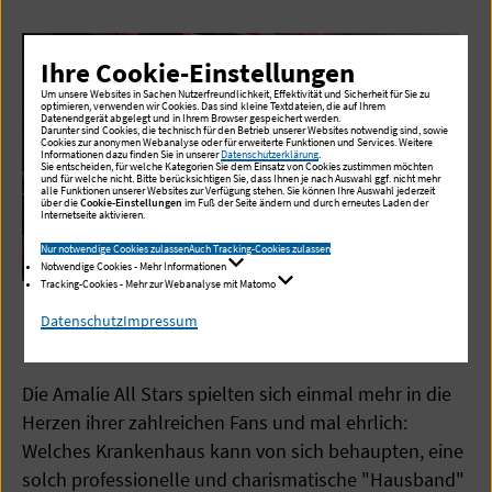
Ihre Cookie-Einstellungen
Um unsere Websites in Sachen Nutzerfreundlichkeit, Effektivität und Sicherheit für Sie zu
optimieren, verwenden wir Cookies. Das sind kleine Textdateien, die auf Ihrem
Datenendgerät abgelegt und in Ihrem Browser gespeichert werden.
Darunter sind Cookies, die technisch für den Betrieb unserer Websites notwendig sind, sowie
Cookies zur anonymen Webanalyse oder für erweiterte Funktionen und Services. Weitere
Informationen dazu finden Sie in unserer
Datenschutzerklärung
.
Sie entscheiden, für welche Kategorien Sie dem Einsatz von Cookies zustimmen möchten
und für welche nicht. Bitte berücksichtigen Sie, dass Ihnen je nach Auswahl ggf. nicht mehr
alle Funktionen unserer Websites zur Verfügung stehen. Sie können Ihre Auswahl jederzeit
über die
Cookie-Einstellungen
im Fuß der Seite ändern und durch erneutes Laden der
Internetseite aktivieren.
Nur notwendige Cookies zulassen
Auch Tracking-Cookies zulassen
Notwendige Cookies - Mehr Informationen
Tracking-Cookies - Mehr zur Webanalyse mit Matomo
1 / 34
Datenschutz
Impressum
Die Amalie All Stars spielten sich einmal mehr in die
Herzen ihrer zahlreichen Fans und mal ehrlich:
Welches Krankenhaus kann von sich behaupten, eine
solch professionelle und charismatische "Hausband"