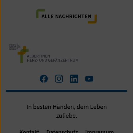
ALLE NACHRICHTEN
Zum
Zum
Zum
Zum
Facebook
Instagram
LinkedIn
YouTube
Profil
Profil
Profil
Profil
In besten Händen, dem Leben
zuliebe.
Kontakt
Datenschutz
Impressum