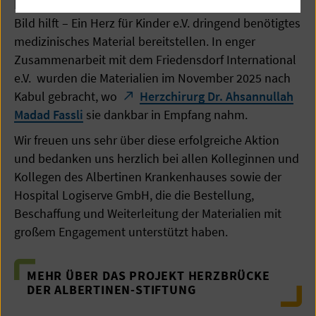
konnte die Albertinen-Stiftung mit Unterstützung von
Bild hilft – Ein Herz für Kinder e.V. dringend benötigtes
medizinisches Material bereitstellen. In enger
Zusammenarbeit mit dem Friedensdorf International
e.V. wurden die Materialien im November 2025 nach
Kabul gebracht, wo
Herzchirurg Dr. Ahsannullah
Madad Fassli
sie dankbar in Empfang nahm.
Wir freuen uns sehr über diese erfolgreiche Aktion
und bedanken uns herzlich bei allen Kolleginnen und
Kollegen des Albertinen Krankenhauses sowie der
Hospital Logiserve GmbH, die die Bestellung,
Beschaffung und Weiterleitung der Materialien mit
großem Engagement unterstützt haben.
MEHR ÜBER DAS PROJEKT HERZBRÜCKE
DER ALBERTINEN-STIFTUNG