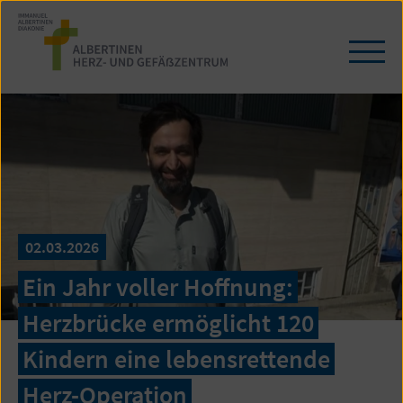
Zum
Seiteninhalt
springen
Navi
öffn
/
schl
02.03.2026
Ein Jahr voller Hoffnung:
Herzbrücke ermöglicht 120
Kindern eine lebensrettende
Herz-Operation