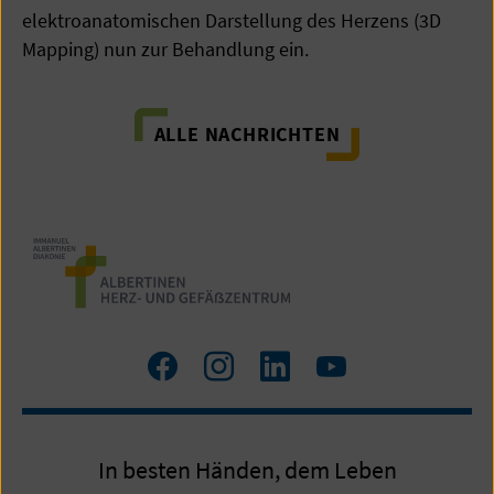
elektroanatomischen Darstellung des Herzens (3D
Mapping) nun zur Behandlung ein.
ALLE NACHRICHTEN
Zum
Zum
Zum
Zum
Facebook
Instagram
LinkedIn
YouTube
Profil
Profil
Profil
Profil
In besten Händen, dem Leben