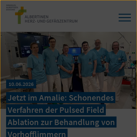
Zum
Seiteninhalt
springen
Navi
öffn
/
schl
10.06.2026
Jetzt im Amalie: Schonendes
Verfahren der Pulsed Field
Ablation zur Behandlung von
Vorhofflimmern