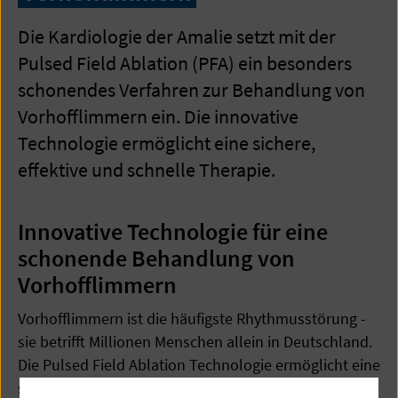
Die Kardiologie der Amalie setzt mit der
Pulsed Field Ablation (PFA) ein besonders
schonendes Verfahren zur Behandlung von
Vorhofflimmern ein. Die innovative
Technologie ermöglicht eine sichere,
effektive und schnelle Therapie.
Innovative Technologie für eine
schonende Behandlung von
Vorhofflimmern
Vorhofflimmern ist die häufigste Rhythmusstörung -
sie betrifft Millionen Menschen allein in Deutschland.
Die Pulsed Field Ablation Technologie ermöglicht eine
sehr effektive, schnelle und sichere Behandlung