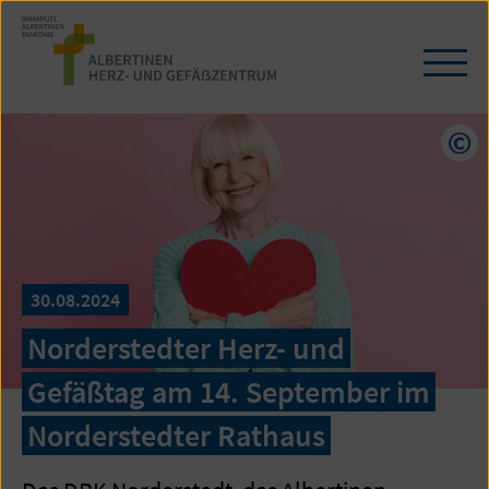
Zum
Seiteninhalt
springen
Navi
öffn
/
schl
Cop
30.08.2024
Norderstedter Herz- und
Gefäßtag am 14. September im
Norderstedter Rathaus