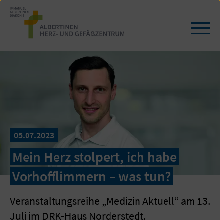
Zum
Seiteninhalt
springen
Navi
öffn
/
schl
05.07.2023
Mein Herz stolpert, ich habe
Vorhofflimmern – was tun?
Veranstaltungsreihe „Medizin Aktuell“ am 13.
Juli im DRK-Haus Norderstedt.