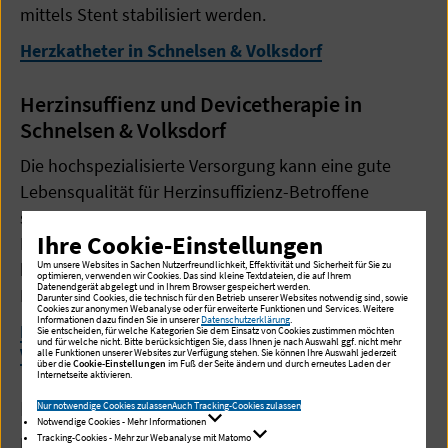
mittels Stent stabilisiert werden.
Herzkatheter in Schnelsen & Volksdorf
Herzinsuffienz und Devicetherapie in
Schnelsen & Volksdorf
Die hochspezialisierte Versorgung kann eine gute
Lebensqualität für Herzinsuffizienz-Betroffene
sicherstellen. Die Behandlung umfasst
Ihre Cookie-Einstellungen
Herzschrittmacher und Defibrillatoren bis hin zur
kardialen Resynchronisationsbehandlung (CRT) oder
Um unsere Websites in Sachen Nutzerfreundlichkeit, Effektivität und Sicherheit für Sie zu
optimieren, verwenden wir Cookies. Das sind kleine Textdateien, die auf Ihrem
Datenendgerät abgelegt und in Ihrem Browser gespeichert werden.
Kunstherzimplantation (LVAD).
Darunter sind Cookies, die technisch für den Betrieb unserer Websites notwendig sind, sowie
Cookies zur anonymen Webanalyse oder für erweiterte Funktionen und Services. Weitere
Informationen dazu finden Sie in unserer
Datenschutzerklärung
.
Herzinsuffienz und Devicetherapie in Schnelsen &
Sie entscheiden, für welche Kategorien Sie dem Einsatz von Cookies zustimmen möchten
und für welche nicht. Bitte berücksichtigen Sie, dass Ihnen je nach Auswahl ggf. nicht mehr
Volksdorf
alle Funktionen unserer Websites zur Verfügung stehen. Sie können Ihre Auswahl jederzeit
über die
Cookie-Einstellungen
im Fuß der Seite ändern und durch erneutes Laden der
Internetseite aktivieren.
Elektrophysiologie
Nur notwendige Cookies zulassen
Auch Tracking-Cookies zulassen
Notwendige Cookies - Mehr Informationen
Tracking-Cookies - Mehr zur Webanalyse mit Matomo
Die Elektrophysiologie ist spezialisiert auf die