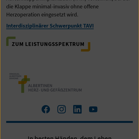
die Klappe minimal-invasiv ohne offene
Herzoperation eingesetzt wird.
Interdisziplinärer Schwerpunkt TAVI
ZUM LEISTUNGSSPEKTRUM
Zum
Zum
Zum
Zum
Facebook
Instagram
LinkedIn
YouTube
Profil
Profil
Profil
Profil
In besten Händen, dem Leben