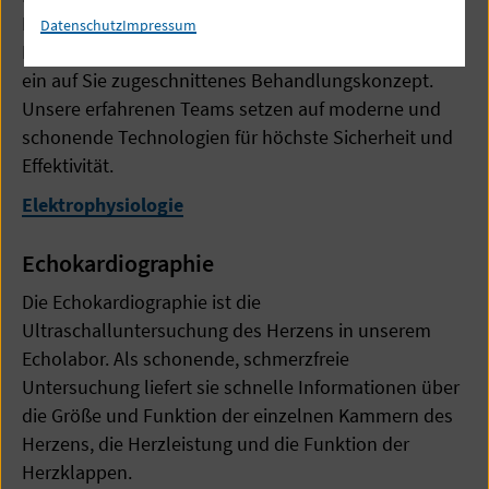
Diagnostik und Therapie von
Datenschutz
Impressum
Herzrhythmusstörungen. Besonders wichtig ist uns
ein auf Sie zugeschnittenes Behandlungskonzept.
Unsere erfahrenen Teams setzen auf moderne und
schonende Technologien für höchste Sicherheit und
Effektivität.
Elektrophysiologie
Echokardiographie
Die Echokardiographie ist die
Ultraschalluntersuchung des Herzens in unserem
Echolabor. Als schonende, schmerzfreie
Untersuchung liefert sie schnelle Informationen über
die Größe und Funktion der einzelnen Kammern des
Herzens, die Herzleistung und die Funktion der
Herzklappen.